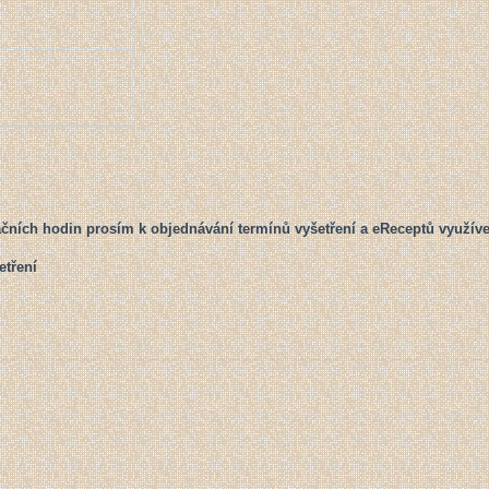
ačních hodin prosím k objednávání termínů vyšetření a eReceptů využívejt
etření