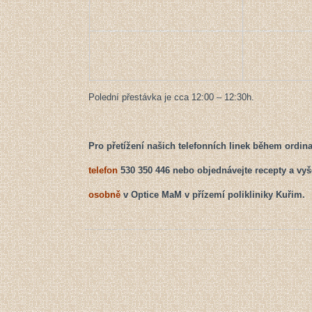
Polední přestávka je cca 12:00 – 12:30h.
Pro přetížení našich telefonních linek během ordin
telefon
530 350 446 nebo objednávejte recepty a vyš
osobně
v Optice MaM v přízemí polikliniky Kuřim.