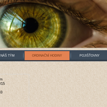
NÁŠ TÝM
ORDINAČNÍ HODINY
POJIŠŤOVNY
im
/15
33