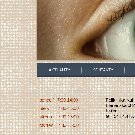
AKTUALITY
KONTAKTY
pondělí 7:00-14:00
Poliklinika Kuř
Blanenská 982
úterý 7:00-15:00
Kuřim
tel.: 541 428 2
středa 7:30-15:00
čtvrtek 7:30-15:00